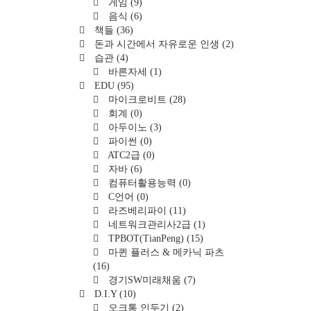
게임
(9)
음식
(6)
책들
(36)
돈과 시간에서 자유로운 인생
(2)
습관
(4)
바른자세
(1)
EDU
(95)
마이크로비트
(28)
회계
(0)
아두이노
(3)
파이썬
(0)
ATC2급
(0)
자바
(6)
컴퓨터활용능력
(0)
C언어
(0)
라즈베리파이
(11)
네트워크관리사2급
(1)
TPBOT(TianPeng)
(15)
마퀸 플러스 & 메카닉 파츠
(16)
경기SW미래채움
(7)
D.I.Y
(10)
오크통 인두기
(2)