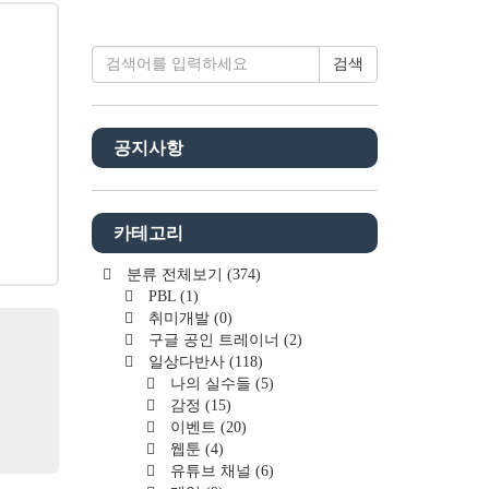
검색
공지사항
카테고리
분류 전체보기
(374)
PBL
(1)
취미개발
(0)
구글 공인 트레이너
(2)
일상다반사
(118)
나의 실수들
(5)
감정
(15)
이벤트
(20)
웹툰
(4)
유튜브 채널
(6)