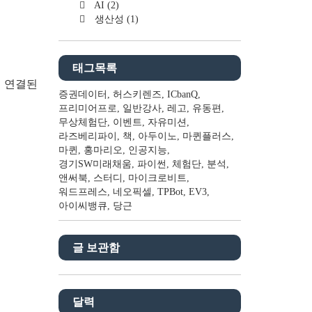
AI
(2)
생산성
(1)
태그목록
에 연결된
증권데이터
허스키렌즈
ICbanQ
프리미어프로
일반강사
레고
유동편
무상체험단
이벤트
자유미션
라즈베리파이
책
아두이노
마퀸플러스
마퀸
홍마리오
인공지능
경기SW미래채움
파이썬
체험단
분석
앤써북
스터디
마이크로비트
워드프레스
네오픽셀
TPBot
EV3
아이씨뱅큐
당근
글 보관함
달력