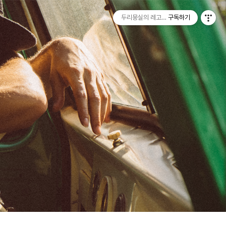
티스토리툴바
Next
두리뭉실의 레고, PBL 그리고 취미 개발
구독하기
Tistory