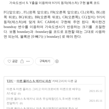
가속도센서 X. Y출을 이용하여 9가지 동작(제스처) 구현 블록 코드
FC(앞으로) , FL(왼쪽 앞으로), FR(오른쪽 앞으로), CL(외쪽), BL(왼
쪽 뒤로), BC(뒤로), BR(오른쪽 뒤로), CR(오른쪽), CC(정지) 9가지
동작(제스처)에 맞게 R/C CAR에서 구현해 주면 된다. 특이한건
boundray 변수를 이용하여 가속도센서가 반응하는 크기를 조절한
다. 보통 boundary과 -boundary을 코드로 표현할 때는 그대로 사용하
면 되는데, 블록은 [0 빼기(-) boundary] 로 해야 한다.
공감
구독하기
'
EDU
>
마퀸 플러스 & 메카닉 파츠
' 카테고리의 다른 글
마퀸 & 마퀸 플러스 그리고 마이크로비트 마퀸으로 배우는
2021.05.12
AI 세상
(0)
[마퀸 플러스 & 메카닉 파츠 무상체험단] A, B 버튼 이벤트
2021.05.11
전달하기
(0)
[마퀸 플러스 & 메카닉 파츠 무상체험단] 배열에 함수 넣