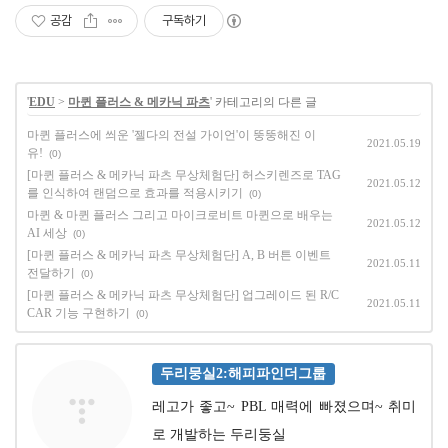
공감
구독하기
'
EDU
>
마퀸 플러스 & 메카닉 파츠
' 카테고리의 다른 글
마퀸 플러스에 씌운 '젤다의 전설 가이언'이 뚱뚱해진 이
2021.05.19
유!
(0)
[마퀸 플러스 & 메카닉 파츠 무상체험단] 허스키렌즈로 TAG
2021.05.12
를 인식하여 랜덤으로 효과를 적용시키기
(0)
마퀸 & 마퀸 플러스 그리고 마이크로비트 마퀸으로 배우는
2021.05.12
AI 세상
(0)
[마퀸 플러스 & 메카닉 파츠 무상체험단] A, B 버튼 이벤트
2021.05.11
전달하기
(0)
[마퀸 플러스 & 메카닉 파츠 무상체험단] 업그레이드 된 R/C
2021.05.11
CAR 기능 구현하기
(0)
두리뭉실2:해피파인더그룹
레고가 좋고~ PBL 매력에 빠졌으며~ 취미
로 개발하는 두리둥실