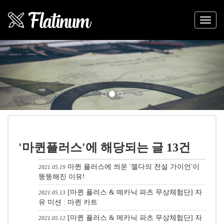
Previous
Nex
'마퀸플러스'에 해당되는 글 13건
마퀸 플러스에 씌운 '젤다의 전설 가이언'이
2021.05.19
뚱뚱해진 이유!
[마퀸 플러스 & 메카닉 파츠 무상체험단] 자
2021.05.13
유 미션 : 마퀸 카트
[마퀸 플러스 & 메카닉 파츠 무상체험단] 자
2021.05.12