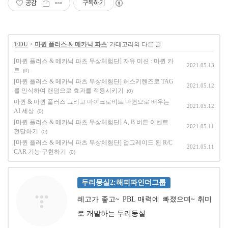
공감
구독하기
'
EDU
>
마퀸 플러스 & 메카닉 파츠
' 카테고리의 다른 글
[마퀸 플러스 & 메카닉 파츠 무상체험단] 자유 미션 : 마퀸 카
2021.05.13
트
(0)
[마퀸 플러스 & 메카닉 파츠 무상체험단] 허스키렌즈로 TAG
2021.05.12
를 인식하여 랜덤으로 효과를 적용시키기
(0)
마퀸 & 마퀸 플러스 그리고 마이크로비트 마퀸으로 배우는
2021.05.12
AI 세상
(0)
[마퀸 플러스 & 메카닉 파츠 무상체험단] A, B 버튼 이벤트
2021.05.11
전달하기
(0)
[마퀸 플러스 & 메카닉 파츠 무상체험단] 업그레이드 된 R/C
2021.05.11
CAR 기능 구현하기
(0)
두리뭉실2:해피파인더그룹
레고가 좋고~ PBL 매력에 빠졌으며~ 취미
로 개발하는 두리둥실