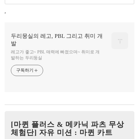
,
두리뭉실의 레고, PBL 그리고 취미 개
발
레고가 좋고~ PBL 매력에 빠졌으며~ 취미로 개
발하는 두리둥실
구독하기
[마퀸 플러스 & 메카닉 파츠 무상
체험단] 자유 미션 : 마퀸 카트