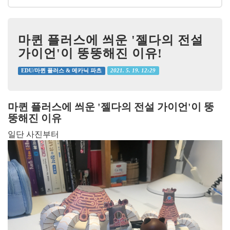
마퀸 플러스에 씌운 '젤다의 전설
가이언'이 뚱뚱해진 이유!
2021. 5. 19. 12:29
EDU/마퀸 플러스 & 메카닉 파츠
마퀸 플러스에 씌운 '젤다의 전설 가이언'이 뚱
뚱해진 이유
일단 사진부터