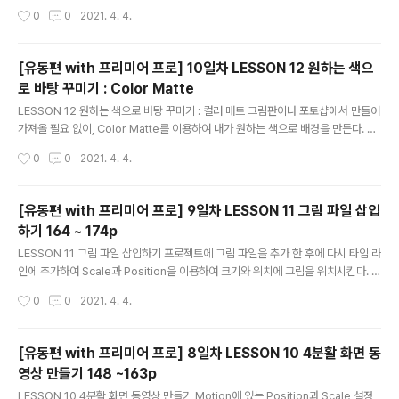
메라를 이동하면 흐리게 촬영되는데, 이것을 이용한다. 팁 : 클립의 처음과 끝으로 타
작성시간
0
0
2021. 4. 4.
임바를 이동시킬때 위&아래 방향키를 이용한다. 이건 클립에만 적용되고, 그림, 또는
텍스트의 경우는 아&아래 방향키로 할 수 없는데 shift를 누른 상태에서 위&아래 방
향키를 누루면 다른 오브젝트의 처음과 끝으로 이동 된다. 이전글 - 2021.04.04 -
[유동편 with 프리미어 프로] 10일차 LESSON 12 원하는 색으
[STUDY/동영상 편집] - [유동편 with 프리미어 프로] 10일차 LESSON 12 원하
로 바탕 꾸미기 : Color Matte
는 색으로 바탕 꾸미기 : Color Matte [유동편 with 프리미어 프로] 10일차 LESS
글 내용
ON..
LESSON 12 원하는 색으로 바탕 꾸미기 : 컬러 매트 그림판이나 포토샵에서 만들어
가져올 필요 없이, Color Matte를 이용하여 내가 원하는 색으로 배경을 만든다. 어
렵지 않지만 조금 응용하면 굉장히 좋은 기능이다. 예제로 아쉬웠던건, 화면서 1:1 ra
작성시간
0
0
2021. 4. 4.
tio라면 가로 세로 같은 크기의 Color Matte를 넣을 수 있는데 아 닌 경우는 가로
세로의 크기가 다르게 보인다. 예제는 클립 밑에 Color Matte를 넣었다면, 클립위
에 Color Matte를 여러개 배치 하면 가로 세로 같은 크기로 만들 수 있다. Matte의
[유동편 with 프리미어 프로] 9일차 LESSON 11 그림 파일 삽입
뜻과는 다르지만~ 뭐 응용이니까! 이전글 - 2021.04.04 - [STUDY/동영상 편집]
하기 164 ~ 174p
- [유동편 with 프리미어 프로] 9일차 LESSON 11 그림 파일 삽..
글 내용
LESSON 11 그림 파일 삽입하기 프로젝트에 그림 파일을 추가 한 후에 다시 타임 라
인에 추가하여 Scale과 Position을 이용하여 크기와 위치에 그림을 위치시킨다. 그
옆에 텍스트를 추가하여 그림과 텍스트로 심플하게 정확하게 메시지를 전달 한다. 원
작성시간
0
0
2021. 4. 4.
래는 검정색 비행기였으나 Paint Bucket Effect를 적용시키고, Color를 흰식으로
바꾸면 전체가 흰색으로 바뀌는데 Fill Selector를 Alpha Channel로 변경하여 비
행기에만 흰색을 적용한다. 애니메이션 가속도 조절하기 : 보간 책에서는 텍스트에
[유동편 with 프리미어 프로] 8일차 LESSON 10 4분활 화면 동
보간을 적용했지만, 나는 그림파일에 적용해 보았다. Position을 애니메이션을 적용
영상 만들기 148 ~163p
시킨 후 Postion 항목을 확장 시키면 오른쪽 타임 라인에 그래프가 보이면, 책에는
글 내용
설명..
LESSON 10 4분활 화면 동영상 만들기 Motion에 있는 Position과 Scale 설정