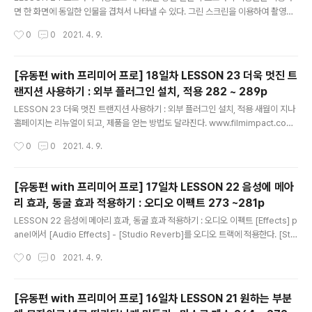
면 한 화면에 동일한 인물을 겹쳐서 나타낼 수 있다. 그린 스크린을 이용하여 촬영된
동영상 클립에 [Video Effects] - [Keying] - [Ultra Key] 효과를 적용한다. [Ke
작성시간
0
0
2021. 4. 9.
y Color]의 스포이드 툴로 그린 스크린 영역을 선택한다. 이때 [Matte Generatio
n]의 항목들의 값을 조절하여 녹색 노이즈나 회색 그림자들을 정리해 준다. 마스크
툴로 필요한 부분을 선택하고, 겹칠 동영상 클립을 아래에 아래에 추가한다. 추가한
[유동편 with 프리미어 프로] 18일차 LESSON 23 더욱 멋진 트
동영상 클립의 시작위치를 정해 주면 아마도 앞 부분이 빈다. 앞 부분은 [Add Fram
랜지션 사용하기 : 외부 플러그인 설치, 적용 282 ~ 289p
e Hold] 기능으로 정지 화면을 만들어 채운다. 이번 LESSON만 한번에 되지 않아..
글 내용
LESSON 23 더욱 멋진 트랜지션 사용하기 : 외부 플러그인 설치, 적용 새월이 지나
홈페이지는 리뉴얼이 되고, 제품을 얻는 방법도 달라진다. www.filmimpact.com
에 접속하여 오른쪽 상단에 'GET FREE ACCESS' 부분을 클릭한다. 간단하게 em
작성시간
0
0
2021. 4. 9.
ail를 넣으면 메일로 해당 플러그인을 주소를 받는다. 모든 기능을 45일간 무료로 사
용할 수 있다. 그럴려면 플러그인을 받아서 설치 후에 해당 플러그인을 동영상 클립
에 적용 후에 다시하면 email을 통해서 제품 사용키를 받아 입력하면 된다. 모든 기
[유동편 with 프리미어 프로] 17일차 LESSON 22 음성에 메아
능 45일 무료로 사용하는 방법 너무 맘에 든다. 이전글 - 2021.04.09 - [STUDY/
리 효과, 동굴 효과 적용하기 : 오디오 이펙트 273 ~281p
동영상 편집] - [유동편 with 프리미어 프로] 17일차 LESSON 22 음성에 메아리
글 내용
효..
LESSON 22 음성에 메아리 효과, 동굴 효과 적용하기 : 오디오 이펙트 [Effects] p
anel에서 [Audio Effects] - [Studio Reverb]를 오디오 트랙에 적용한다. [Stu
dio Reverb] 항목중 [Custom Setup]에 있는 [Edit] 버튼을 클릭하면 [Clip Fx
작성시간
0
0
2021. 4. 9.
Editor] 대화 상자가 표시 된다. [Presets]에 있는 목록중 하나씩 선택하여 어떤 효
과인지 확인 한다. 이전글 - 2021.04.08 - [STUDY/동영상 편집] - [유동편 with
프리미어 프로] 16일차 LESSON 21 원하는 부분에 모자이크 넣고 따라다니게 만들
[유동편 with 프리미어 프로] 16일차 LESSON 21 원하는 부분
기 : 마스크 패스 264 ~ 272p [유동편 with 프리미어 프로] 16일차 LESSON 21