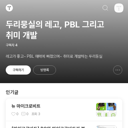
검색하기
티스토리
두리뭉실의 레고, PBL 그리고
취미 개발
구독자
4
레고가 좋고~ PBL 매력에 빠졌으며~ 취미로 개발하는 두리둥실
구독하기
방명록
신고하기 레이어
열기
인기글
뉴 마이크로비트
0
0
조회
3