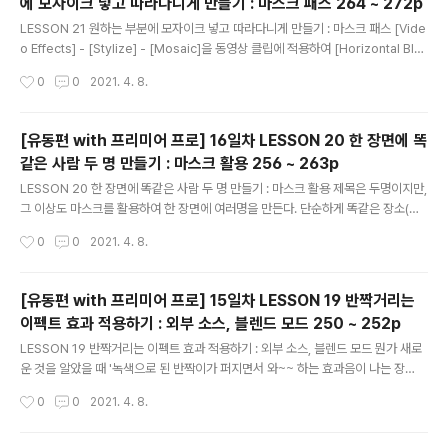
에 모자이크 넣고 따라다니게 만들기 : 마스크 패스 264 ~ 272p
원하는 부분에 모자..
글 내용
LESSON 21 원하는 부분에 모자이크 넣고 따라다니게 만들기 : 마스크 패스 [Vide
o Effects] - [Stylize] - [Mosaic]을 동영상 클립에 적용하여 [Horizontal Blo
cks], [Vertical Blocks]에 적당한 값을 설정하여 원하는 모자이크의 블록 크기를
작성시간
0
0
2021. 4. 8.
만든다. [ellipse], [4-point polygon], [bezier]를 선택하여 원하는 마스크 모양
을 만들어 원하는 곳에 위치 시킨다. [Mask Path]의 [Play Icon]을 누루면 자동적
으로 만들어 지고, 마스크의 위치가 벗어나면 중지 시키고 다시 조정 후 다시 진행한
[유동편 with 프리미어 프로] 16일차 LESSON 20 한 장면에 똑
다. 처음에 하나한 위치를 맞추는줄 알아서 힘들고 지루한 작업이라고 생각했는데,
같은 사람 두 명 만들기 : 마스크 활용 256 ~ 263p
자동으로 만들고 간단하게 수정하면 끝이다. 갑자..
글 내용
LESSON 20 한 장면에 똑같은 사람 두 명 만들기 : 마스크 활용 제목은 두명이지만,
그 이상도 마스크를 활용하여 한 장면에 여러명을 만든다. 단순하게 똑같은 장소(카
메라 고정)에서 한 사람이 여러장면을 촬영하여, 각각의 동영상 클립을 타임라인에
작성시간
0
0
2021. 4. 8.
쌓는다. 그리고 필요한 부분을 마스크 처리를 한다. 대신 빛으로 인한 변화가 심한 외
부에서는 티가 나고, 사람끼리 겹치지 말아야 한다. LESSON 24에 한 단계 업그레
이든 방법이 나온다. 실내에서 크로마키 기능을 이용하면 좀더 자연스러운 편집 영상
[유동편 with 프리미어 프로] 15일차 LESSON 19 반짝거리는
을 만들 수 있다. 이전글 - 2021.04.08 - [STUDY/동영상 편집] - [유동편 with
이펙트 효과 적용하기 : 외부 소스, 블렌드 모드 250 ~ 252p
프리미어 프로] 15일차 LESSON 19 반짝거리는 이펙트 효과 적용하기 : 외부 소스,
글 내용
블렌드 모드 25..
LESSON 19 반짝거리는 이펙트 효과 적용하기 : 외부 소스, 블렌드 모드 뭔가 새로
운 것을 알았을 때 '녹색으로 된 반짝이가 퍼지면서 와~~ 하는 효과음이 나는 장
면'을 유튜브에서 한동안 보았다. 이번 Lesson에서 외부 소스에, [Linear Dodge
작성시간
0
0
2021. 4. 8.
(Add)] [Blend Mode]를 적용하여 반짝이는 효과를 만든다. Alt + 드래그 하여 쉽
게 소스를 변경 한다. 간단하지만, 효과 만점이다! 이전글 - 2021.04.08 - [STUD