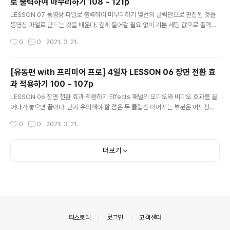
로 출력하여 마무리하기 108 ~ 121p
글 내용
LESSON 07 동영상 파일로 출력하여 마무리하기 몇번의 클릭만으로 편집된 것을
동영상 파일로 만드는 것을 배운다. 깊게 들어갈 필요 없이 기본 세팅 값으로 출력해
보고 정상적으로 비디오와 오디오가 나오는지 확인 했다. LESSON 07 뒷 부분에
작성시간
0
0
2021. 3. 21.
깨알 같은 제작 테크닉이 있는데, 컷 편집을 빠르게 해준다. 컷 편집이 많이지면 정말
도움이 되는 꿀팁이다.
[유동편 with 프리미어 프로] 4일차 LESSON 06 장면 전환 효
과 적용하기 100 ~ 107p
글 내용
LESSON 06 장면 전환 효과 적용하기 Effects 패널의 오디오와 비디오 효과를 끌
어다가 놓으면 끝이다. 단지 유의해야 할 점은 두 클립간 이어지는 부분은 어느정도
줄여줘야 자연스럽게 효과가 적용 된다. 어렵지 않게 책에 있는 내용을 따라 할 수 있
작성시간
0
0
2021. 3. 21.
다. 각각의 트랙 높이를 늘리면 적용된 효과를 좀더 자세하게 확인 할 수 있다.
더보기
의안내
티스토리
로그인
고객센터