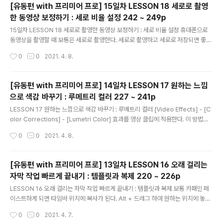
Y/동영상 편집] - [유동편 with 프리미어 프로] 15일차 LESSON 18 세로로 촬영한
[유동편 with 프리미어 프로] 15일차 LESSON 18 세로로 촬영
동영상 보정하기 : 세로 비율 설정 242 ~ 249p [유동편 with 프리미어 프로] 15일
한 동영상 보정하기 : 세로 비율 설정 242 ~ 249p
차 LESSON 18 세로로 촬영한 동영상 보정하기 : 세로 비율 설..
글 내용
15일차 LESSON 18 세로로 촬영한 동영상 보정하기 : 세로 비율 설정 휴대폰으로
동영상을 촬영할 때 보통은 세로로 촬영한다. 세로로 촬영하고 세로로 저장되면 좋은
데, 화면이 가로로(옆으로 누운) 저장 되는 경우가 있다. 이런 동영상 클립을 편집하
작성시간
0
0
2021. 4. 8.
는 방법은 아래와 같다. * 동영상 클립으로부터 시퀀스 만들기 동영상 클립을 타임라
인에 넣어 새로운 시퀀스를 만든다. [Sequence Setting]에서 [Frame Size]의
[horizontal], [vertical] 값을 서로 바꿔 준다. 동영상 클립의 [Rotation] 값을 -9
[유동편 with 프리미어 프로] 14일차 LESSON 17 원하는 느낌
0(또는 90)으로 변경 한다. * 처음 시퀀스 만들때 세로 [Frame Size] 값을 넣는다.
으로 색감 바꾸기 : 루메트리 컬러 227 ~ 241p
(팁)만들때 Preset를 만들어 높으면 나중에 이것을 이용하면 된다...
글 내용
LESSON 17 원하는 느낌으로 색감 바꾸기 : 루메트리 컬러 [Video Effects] - [C
olor Corrections] - [Lumetri Color] 효과를 영상 클립에 적용한다. 이 방법은
해당 클립에 한정 되고, 전체에 적용 하려면 [Project] Panel에서 [New Item] -
작성시간
0
0
2021. 4. 8.
[Adjustment Layer]를 선택하여 Adjustment Layer를 만들 후 여기에 Lumet
ri Color를 적용한다. [Cut and Paste]로 이전에 작업했던 값을 빠르게 적용한다.
Lumetri Color가 적용된 Adjustment Layer에서 [Lumetri Color] - [Color
[유동편 with 프리미어 프로] 13일차 LESSON 16 오래 걸리는
Wheels & Match]의 [Shadows], [Midtones], [Highlights]..
자막 작업 빠르게 끝내기 : 템플릿과 복제 220 ~ 226p
글 내용
LESSON 16 오래 걸리는 자막 작업 빠르게 끝내기 : 템플릿과 복제 보통 카패인 페
이스트하게 되면 타임바 위치에 복사가 된다. Alt + 드레그 하여 원하는 위치에 놓으
면 복사 된다. Ctrl , Shift 키를 같이 잘 사용하자. 자막클립에서 [Export As Moti
작성시간
0
0
2021. 4. 7.
on Graphics Template]를 선택하여 자막을 템플릿 형태로 저장하여 다른 프로