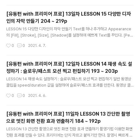
젝트에서 사용할 수 있다. [Essential Graphics] 패널에 템플릿으로 저장한 자막
이 있으니 언제든 여기서 꺼내 쓰자. 이전글 - 2021.04.07 - [STUDY/동영상 편
[유동편 with 프리미어 프로] 13일차 LESSON 15 다양한 디자
집] - [유동편 with 프리미어 프로] 13일차 LESSON 15 다양한 디자인의 자막 만
인의 자막 만들기 204 ~ 219p
들기 204 ~ 219p [유동편 with 프리미어 프로] 13일차..
글 내용
LESSON 15 다양한 디자인의 자막 만들기 Text를 하나 추가하고 Appearance
의 [Fill], [Stroke], [Size], [Shadow]를 설정하여 예쁘게 Text를 꾸민다. [Pen
Tool]을 이용하여 사각형을 Text에 추가 한다. 이 사각형을 배경으로 하려면 Text
작성시간
0
0
2021. 4. 7.
뒤로 보내야 하는데, 단순하게 [Effect Controls]에서 Shape 항목을 Text위로
올린다. 레이어의 개념과 반대인듯...... 정확하게 위치를 계산하고 Text와 Shape를
만든것이 아니기 때문에 화면 중앙에 정확하게 위치 시킬 수 없다. [Essential Gra
[유동편 with 프리미어 프로] 12일차 LESSON 14 재생 속도 설
phics] panel의 [Edit] 탭에서 [Align and Transform] 값들을 조절하여 원하는
정하기 : 슬로우/패스트 모션 찍고 편집하기 193 ~ 203p
위치에 위치 시킬 수 있다. 여..
글 내용
LESSON 14 재생 속도 설정하기 : 슬로우/패스트 모션 찍고 편집하기 일반 동영상
클립을 speed/duration 값을 설정하여 슬로우/패스트 효과를 만든다. 동영상 클
립에 슬로우 모션을 적용할 경우 동영상 플레이시 끊김이 발생 할 수 있다. 이 경우 3
작성시간
0
0
2021. 4. 6.
0fps의 동영상 편집을 할 경우 이 보다 높은 60fps로 촬영된 동영상을 사용하면 된
다. 더 높을 수록 좋다! 동영상 떨림을 잡는 워프 스태빌라이저 사용하기 [Effect pa
nel] - [Video Effects] - [Distort] - [Warp Stabilizer] 효과를 적용하여 동영
[유동편 with 프리미어 프로] 11일차 LESSON 13 간단한 촬영
상 떨림을 잡는다. 대신 동영상 촬영시 상하좌우 20%의 여백을 고려해야 한다. AT
으로 멋진 화면 전환 효과 연출하기 184 ~ 192p
OM이라는 저가형 스태빌라이저를 사용중인데! 떨림 없이 촬영하는것 자체..
글 내용
LESSON 13 간단한 촬영으로 멋진 화면 전환 효과 연출하기 촬영기법 이용한 화면
전환 효과를 만들 수 있다. 프리미어는 단지 자르고 붙히기만 한다. 찰영시 빠르게 카