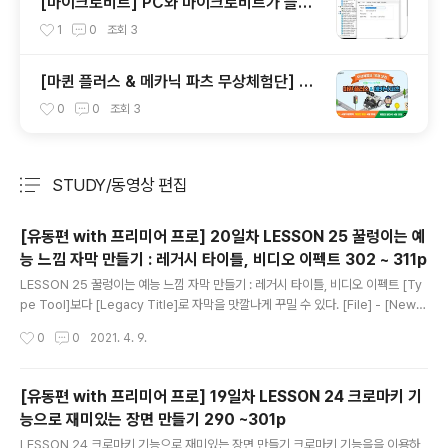
[마이크로비트] PC와 마이크로비트가 블루
투스로 연결이 안될때
1
0
조회
3
[마퀸 플러스 & 메카닉 파츠 무상체험단] 참
여 및 계획
0
0
조회
3
STUDY/동영상 편집
분류 전체보기
주요 글 목록
[유동편 with 프리미어 프로] 20일차 LESSON 25 꿀렁이는 예
능 느낌 자막 만들기 : 레거시 타이틀, 비디오 이펙트 302 ~ 311p
글 내용
LESSON 25 꿀렁이는 예능 느낌 자막 만들기 : 레거시 타이틀, 비디오 이펙트 [Ty
pe Tool]보다 [Legacy Title]로 자막을 맛깔나게 꾸밀 수 있다. [File] - [New]
- [Legacy Title] 선택 한다. 책에 보이는 메뉴 아이콘이 안보인다면 메뉴 상단에
작성시간
0
0
2021. 4. 9.
옵션 아이콘을 눌러 [Tools], [Styles], [Actions], [Properties]를 선택한다. 꾸
민 자막에 [Video Effects] - [Distort] - [Wave Warp] 효과를 적용한다. 언제
나 그랫듯이 꿀럼거림 정도는 세부 항목들의 값을 변경한다. 이전글 - 2021.04.09
[유동편 with 프리미어 프로] 19일차 LESSON 24 크로마키 기
- [STUDY/동영상 편집] - [유동편 with 프리미어 프로] 19일차 LESSON 24 크
능으로 재미있는 장면 만들기 290 ~301p
로마키 기능으로 재..
글 내용
LESSON 24 크로마키 기능으로 재미있는 장면 만들기 크로마키 기능을을 이용하