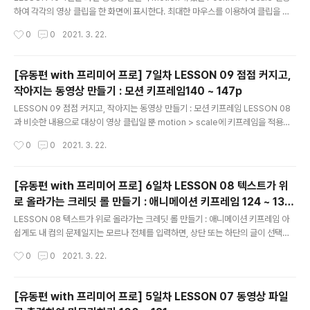
하여 각각의 영상 클립을 한 화면에 표시한다. 최대한 마우스를 이용하여 클립을 위
치하고 숫자 입력으로 정확하게 위치 시킨다. 이 경우 동시에 클립이 재생 되기 때문
작성시간
0
0
2021. 3. 22.
에 4개의 소리가 한꺼번에 나오므로 Timeline panel의 [Linked Selection]을
비활성 한 후에 오디오 클릭만 선택 후 Shift + E를 눌러 비활성화 하면 된다. 여기에
Position과 Scale 값들을 복사해서 사용하면 좀 더 빠른 동영상 편집이 가능하다.
[유동편 with 프리미어 프로] 7일차 LESSON 09 점점 커지고,
이번주에 스터디는 문제 없이 진행 될듯! 좀 더 해봐야 할 것은 legacy text이다. 그
작아지는 동영상 만들기 : 모션 키프레임140 ~ 147p
리고 다빈치 리졸브와 루마 퓨전에서 LESSON 8, 9, 10 부분을 해봐..
글 내용
LESSON 09 점점 커지고, 작아지는 동영상 만들기 : 모션 키프레임 LESSON 08
과 비슷한 내용으로 대상이 영상 클립일 뿐 motion > scale에 키프레임을 적용하
는 건 같다. 제작 테크닉 부분에서 설명한 인서트 기능을 사용하려면 아이콘을 보이
작성시간
0
0
2021. 3. 22.
게 해야 하는데 프로그램 panel 아이콘이 표시된 옆에 보면 '+'아이콘이 있는게 클
릭하여 해당 아이콘을 추가 하면 된다. 다른 방법으로 ctrl 누른 상태에서 삽입하며
된다.
[유동편 with 프리미어 프로] 6일차 LESSON 08 텍스트가 위
로 올라가는 크레딧 롤 만들기 : 애니메이션 키프레임 124 ~ 139
글 내용
p
LESSON 08 텍스트가 위로 올라가는 크레딧 롤 만들기 : 애니메이션 키프레임 아
쉽게도 내 컴의 문제일지는 모르나 전체를 입력하면, 상단 또는 하단의 글이 선택은
되나 없는 것 처럼 보인다. 그리고 실제 플레이 해봐도 안보인다. 그래서 텍스트만 복
작성시간
0
0
2021. 3. 22.
사해서 하면 잘 동작한다. ? 아리송 하다 ? 어쨋든 되는걸 확인 했으니 다행이다. 해
결 방법은 못 찾았지만, 다른 text 입력방법을 알게 되었다. Legacy Text! 화면을
넘기는 텍스트 또는 클립을 사용할 경우 selection zoom level를 'fit'이 아닌 작
[유동편 with 프리미어 프로] 5일차 LESSON 07 동영상 파일
은 %로 설정하면 편집하기 편하다. 팁 아닌 팁!