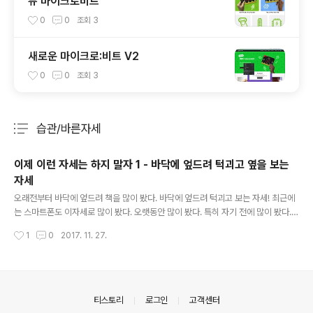
뉴 마이크로비트
0
0
조회
3
새로운 마이크로:비트 V2
0
0
조회
3
습관/바른자세
분류 전체보기
주요 글 목록
이제 이런 자세는 하지 말자 1 - 바닥에 엎드려 턱괴고 옆을 보는
자세
글 내용
오래전부터 바닥에 엎드려 책을 많이 봤다. 바닥에 엎드려 턱괴고 보는 자세! 최근에
는 스마트폰도 이자세로 많이 봤다. 오랫동안 많이 봤다. 특히 자기 전에 많이 봤다.
지금 현재 상태는 종종 허리를 삐끗하여 허리 근육을 풀어주려 병원에 다녔다. 도수
작성시간
1
0
2017. 11. 27.
치료...... + 편두통도 있다. 링크를 보면 http://blog.naver.com/skj3606/2208
10083986 나쁜 자세다. 특히 허리에......아...... 이런 습관...... 이런 자세는 하지 말
아야 겠다ㅠㅠ. 습관리스트에 넣어야 겠다.
의안내
티스토리
로그인
고객센터