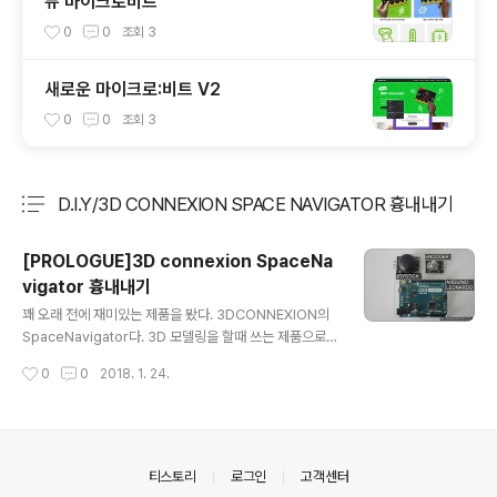
뉴 마이크로비트
0
0
조회
3
새로운 마이크로:비트 V2
0
0
조회
3
D.I.Y/3D CONNEXION SPACE NAVIGATOR 흉내내기
분류 전체보기
주요 글 목록
[PROLOGUE]3D connexion SpaceNa
vigator 흉내내기
글 내용
꽤 오래 전에 재미있는 제품을 봤다. 3DCONNEXION의
SpaceNavigator다. 3D 모델링을 할때 쓰는 제품으로
오브젝트를 이리 돌리고 저리 돌리게 해주는 편리한 제품
작성시간
0
0
2018. 1. 24.
이다. 제품자세히보기
의안내
티스토리
로그인
고객센터