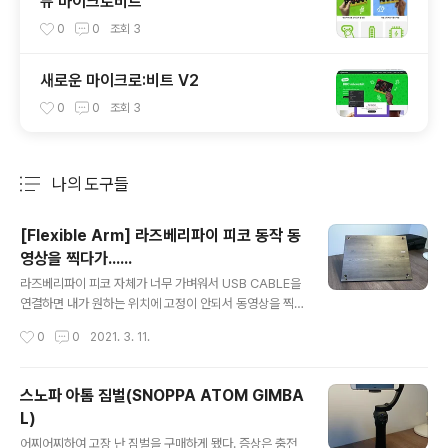
뉴 마이크로비트
0
0
조회
3
새로운 마이크로:비트 V2
0
0
조회
3
나의 도구들
분류 전체보기
주요 글 목록
[Flexible Arm] 라즈베리파이 피코 동작 동
영상을 찍다가......
글 내용
라즈베리파이 피코 자체가 너무 가벼워서 USB CABLE을
연결하면 내가 원하는 위치에 고정이 안되서 동영상을 찍
기가 불편하다. 이것저것 찾다가 www.rcme.co.kr/sho
작성시간
0
0
2021. 3. 11.
p/goods/goods_view.php?inflow=naverChecko
ut&goodsno=100005440&NaPm=ct%3Dkm4ch
ti8%7Cci%3Dcheckout%7Ctr%3Dppc%7Ctrx%
스노파 아톰 짐벌(SNOPPA ATOM GIMBA
3D%7Chk%3Db1a80152ad78c1c482c808b62b
L)
d25bd5e0a9e5ec 알씨미(RCME) - 무선RC,프라모
글 내용
델 전문 쇼핑몰 [TR] Soldering Station Flexible Arm
어찌어찌하여 고장 난 짐벌을 구매하게 됐다. 증상은 충전