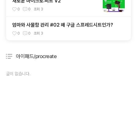
새로운 마이크로:비트 V2
0
0
조회
3
엄마와 사물함 관리 #02 왜 구글 스프레드시트인가?
0
0
조회
3
아이패드/procreate
분류 전체보기
주요 글 목록
글이 없습니다.