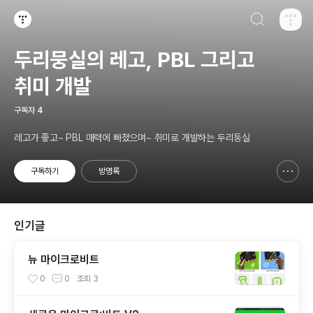
검색하기
티스토리
두리뭉실의 레고, PBL 그리고
취미 개발
구독자
4
레고가 좋고~ PBL 매력에 빠졌으며~ 취미로 개발하는 두리둥실
구독하기
방명록
신고하기 레이어
열기
인기글
뉴 마이크로비트
0
0
조회
3