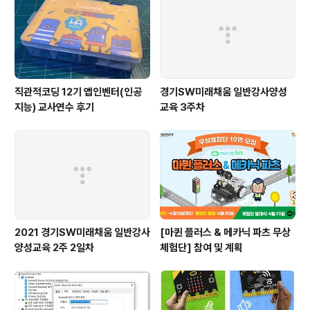
직관적코딩 12기 앱인벤터(인공
경기SW미래채움 일반강사양성
지능) 교사연수 후기
교육 3주차
2021 경기SW미래채움 일반강사
[마퀸 플러스 & 메카닉 파츠 무상
양성교육 2주 2일차
체험단] 참여 및 계획