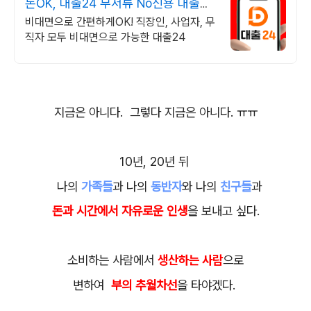
돈OK, 대출24 무서류 No신용 대출가
능!
비대면으로 간편하게OK! 직장인, 사업자, 무
직자 모두 비대면으로 가능한 대출24
지금은 아니다. 그렇다 지금은 아니다. ㅠ
ㅠ
10년, 20년 뒤
나의
가족들
과 나의
동반자
와 나의
친구들
과
돈과 시간에서 자유로운
인생
을 보내고 싶다.
소비하는 사람에서
생산
하는 사람
으로
변하여
부의 추월차선
을 타야겠다.