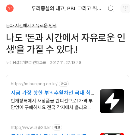
검색하기
두리뭉실의 레고, PBL 그리고 취미 개발
티스토리
돈과 시간에서 자유로운 인생
나도 '돈과 시간에서 자유로운 인
생'을 가질 수 있다.!
두리뭉실2:해피파인더그룹
2017. 11. 27. 18:48
https://m.bunjang.co.kr/
광고
지금 가장 핫한 부의추월차선 국내 최
대 브랜드 중고거래
번개장터에서 새상품급 컨디션으로! 가격 부
담없이 구매하세요 전국 각지에서 올라오는
전국구 최다 상품 매일 10만 개 이상의 신규
상품 업로드
http://www.대출24.kr
광고