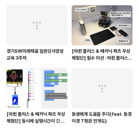
경기SW미래채움 일반강사양성
[마퀸 플러스 & 메카닉 파츠 무상
교육 3주차
체험단] 필수 미션 : 마퀸 플러스가
정지선 앞에 정지하여 정해진 TA
G가 인식되면, 경적을 울리고 전
진하기
[마퀸 플러스 & 메카닉 파츠 무상
동생에게 도움을 주다(feat. 동경
체험단] 동시에 실행시간이 긴 여
이경 T형관 전개도)
러 기능들 실행 하기