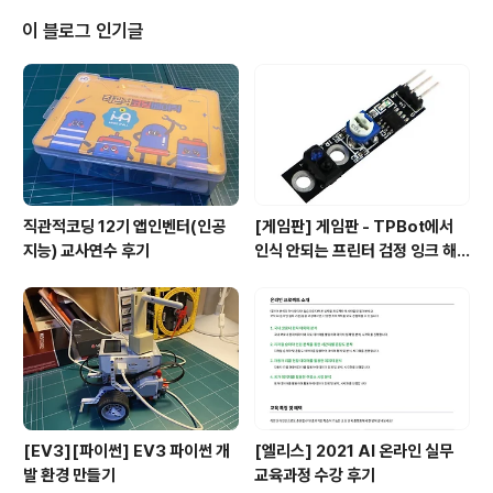
이 블로그 인기글
직관적코딩 12기 앱인벤터(인공
[게임판] 게임판 - TPBot에서
지능) 교사연수 후기
인식 안되는 프린터 검정 잉크 해
결
[EV3][파이썬] EV3 파이썬 개
[엘리스] 2021 AI 온라인 실무
발 환경 만들기
교육과정 수강 후기