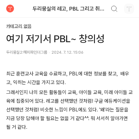
검색하기
두리뭉실의 레고, PBL 그리고 취미 개발
티스토리
카테고리 없음
여기 저기서 PBL~ 창의성
두리뭉실2:해피파인더그룹
2024. 7. 12. 15:06
최근 훈련교사 교육을 수료하고, PBL에 대한 정보를 찾고, 배우
고, 익히는 시간을 가지고 있다.
그래서인지 나의 모든 활동들이 교육, 아이들 교육, 미래 아이들 교
육에 집중되어 있다. 레고를 선택했던 것처럼! 구글 에듀케이션을
선택했던 것처럼! 비슷한 느낌이 PBL에도 있다. '왜'라는 질문을
지금 당장 답해야 할 필요는 없을 거 같다^^. 뭐 서서히 알아가면
될 거 같다.