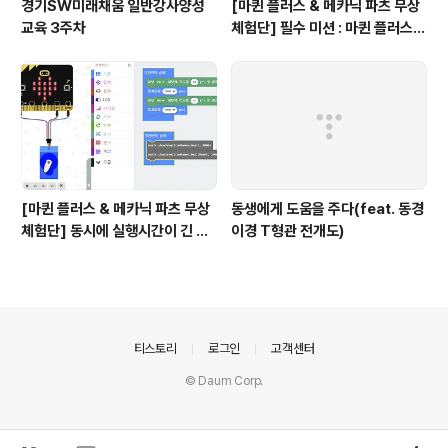
경기SW미래채움 일반강사양성
[마퀸 플러스 & 메카닉 파츠 무상
교육 3주차
체험단] 필수 미션 : 마퀸 플러스가
정지선 앞에 정지하여 정해진 TA
G가 인식되면, 경적을 울리고 전
진하기
[마퀸 플러스 & 메카닉 파츠 무상
동생에게 도움을 주다(feat. 동경
체험단] 동시에 실행시간이 긴 여
이경 T형관 전개도)
러 기능들 실행 하기
의안내
티스토리
로그인
고객센터
© Daum Corp.