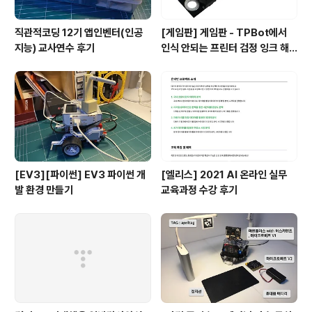
직관적코딩 12기 앱인벤터(인공
[게임판] 게임판 - TPBot에서
지능) 교사연수 후기
인식 안되는 프린터 검정 잉크 해
결
[EV3][파이썬] EV3 파이썬 개
[엘리스] 2021 AI 온라인 실무
발 환경 만들기
교육과정 수강 후기