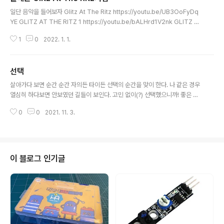
글 내용
일단 음악을 들어보자 Glitz At The Ritz https://youtu.be/UB3OoFyDq
YE GLITZ AT THE RITZ 1 https://youtu.be/bALHrd1V2nk GLITZ A
T THE RITZ 2 https://youtu.be/z7FIjGDM7OQ GLITZ AT THE RITZ
1
0
2022. 1. 1.
3 올해는 신나게 가보자~
선택
글 내용
살아가다 보면 순간 순간 자의든 타이든 선택의 순간을 맞이 한다. 나 같은 경우
열심히 하다보면 안보였던 길들이 보인다. 고민 없이(?) 선택했으니까! 좋은 쪽
으로 흘러갈 거라 생각한다. 뿐만 아니라 좋은 쪽으로 흘러갈 수 있도록 노력하
0
0
2021. 11. 3.
자!
이 블로그 인기글