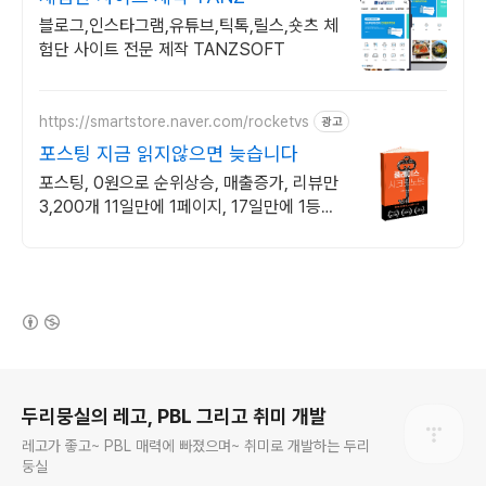
블로그,인스타그램,유튜브,틱톡,릴스,숏츠 체
험단 사이트 전문 제작 TANZSOFT
https://smartstore.naver.com/rocketvs
광고
포스팅 지금 읽지않으면 늦습니다
포스팅, 0원으로 순위상승, 매출증가, 리뷰만
3,200개 11일만에 1페이지, 17일만에 1등찍
은 노하우를 그대로 담았습니다.
(새창열림)
로그 정보
두리뭉실의 레고, PBL 그리고 취미 개발
레고가 좋고~ PBL 매력에 빠졌으며~ 취미로 개발하는 두리
둥실