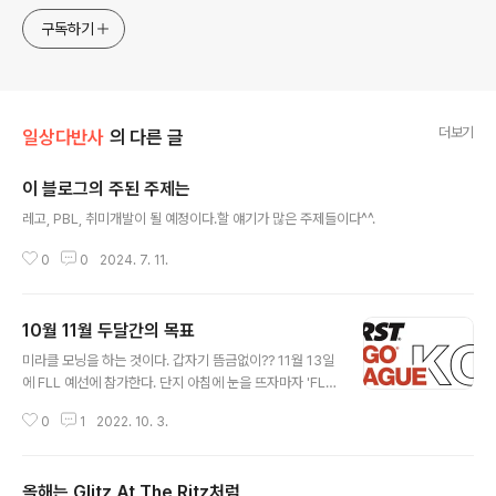
구독하기
더보기
일상다반사
의 다른 글
이 블로그의 주된 주제는
글 내용
레고, PBL, 취미개발이 될 예정이다.할 얘기가 많은 주제들이다^^.
0
0
2024. 7. 11.
10월 11월 두달간의 목표
글 내용
미라클 모닝을 하는 것이다. 갑자기 뜸금없이?? 11월 13일
에 FLL 예선에 참가한다. 단지 아침에 눈을 뜨자마자 'FL
L'를 생가하면 된다. 단지 그것 뿐이다.
0
1
2022. 10. 3.
올해는 Glitz At The Ritz처럼