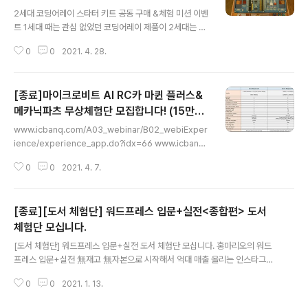
글 내용
저 직코 쉴드 덕분에 엄청 편했다. 이전에 눈여겨본 키트가
2세대 코딩어레이 스타터 키트 공동 구매 &체험 미션 이벤
있긴 한데, 직코 쉴드도 상당한 매력이 있다. 그리고 저 위
트 1세대 때는 관심 없었던 코딩어레이 제품이 2세대는 끌
에 쪼그만 것이 불루투스 모듈인데, 저 블루투스 모듈에 아
린다. 아두이노 + 각종 디바이스로 뭔가를 만들고 알려주
두이노에서, 앱인벤터에서 제어해야 한다. 근데 쉬워도 너
0
0
2021. 4. 28.
려고 하면 얼토당토하는 문제들이 발생 한다. 그래서 학생
무나 쉽다. 어쨋든 다음 사진은 나머지..
이든 강사든 교육현장에서 스트레스를 받게 마련이다. 이
것만으로도 교육에 적합한 제품이다. 개인적으로 기대하는
[종료]마이크로비트 AI RC카 마퀸 플러스&
건 아두이노용이 아닌 라즈베리파이 피고용 2세대 코딩어
레이다. 현재 공동구매&체험 미션 이벤트 중이다. 아래의
메카닉파츠 무상체험단 모집합니다! (15만원
글 내용
링크에 많은 정보가 있으니 필요한 분에게 도움이 되었으
상당!)
www.icbanq.com/A03_webinar/B02_webiExper
면 좋겠다. 코딩어레이 아두이노 스타터 센서 키트 : 코딩어
ience/experience_app.do?idx=66 www.icbanq.
레이 코딩어레이 아두이노 스타터 센서 키트 smartstor
com/P011445320 마이크로비트 마퀸 플러스 고급ST
e.naver.com 2세대 코딩어레이 스타터 키트 공동 구매
0
0
2021. 4. 7.
EM 교육로봇(마퀸용 메카닉 로더파츠 4개종류 포함),Ma
이벤트 https://cafe.na..
queen Plus wit Micro:bit 마이크로 마퀸 플러스는 마
이크로의 고급버전으로 더 크고 안정적인 섀시, 더 많은 내
[종료][도서 체험단] 워드프레스 입문+실전<종합편> 도서
장기능/확장포트를 제공합니다. 마퀸용 메카닉파츠가 포함
된 상품입니다. - 135000원 국내 최대 전자 www.icban
체험단 모십니다.
글 내용
q.com 마이크로비트 AI RC카 마퀸 플러스&메카닉파츠
[도서 체험단] 워드프레스 입문+실전 도서 체험단 모십니다. 홍마리오의 워드
무상체험단 모집 아이씨뱅큐에서 좋은 제품으로 무상체험
프레스 입문+실전 無재고 無자본으로 시작해서 억대 매출 올리는 인스타그램
단을 모집한다. 마퀸에서 업그레이드 된 마퀸플러스를 요
공동구매 실천북! 2021년 1월 25일... cafe.naver.com 무재고 무자본으로
약해 보면 온보드의 WS2812 RGB..
0
0
2021. 1. 13.
시작해서 억대 매출 올리는 '인스타그램 공동구매 실천북' 구절이 너무나 끌린
다. 티스토리를 통해서 개인 블로그를 만들어 가고 있다. 티스토리를 통하여 쇼