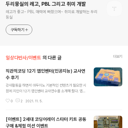
두리뭉실의 레고, PBL 그리고 취미 개발
레고가 좋고~ PBL 매력에 빠졌으며~ 취미로 개발하는 두리
둥실
구독하기
더보기
일상다반사/이벤트
의 다른 글
직관적코딩 12기 앱인벤터(인공지능) 교사연
수 후기
글 내용
강사활동을 하면서 아두이노 기본적인 컨텐츠가 필요한 시
점에 지인이 12기 앱인벤터 교사연수를 소개해 줬다. 앱인
텐터 교사연수 이지만, 기본적으로 직코베이직 키트를 이
0
2
2021. 11. 5.
용하기 때문에 아두이노 컨텐츠 뿐만, 앱인벤터와 블루투
스 그리고 인공지능 컨텐츠도 접할 수 있는 교사연수다. 그
리고 무료다. 이번에 교사연수에 사용한 직코베이직 교구
[이벤트] 2세대 코딩어레이 스타터 키트 공동
다. 캐릭터가 너무 귀여운거 같다. 예전엔 아두이노에 모듈
을 연결할려면 빵판에 전선들을 주욱~ 연결했어야 했는데,
구매 &체험 미션 이벤트