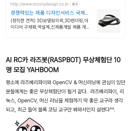
http://www.moonydesign.co.kr
광고
경쟁력있는 제품 디자인서비스 국제디
자인어워드 레드닷 수상
(정직한 견적) 3D모델링의뢰,3D렌더링,아
이디어 구체화,역설계,신제품개발 제품 개발
에 대한 모든것을 연구합니다. 언제든지 연락
주시면 친절히 상담드립니다.
AI RC카 라즈봇(RASPBOT) 무상체험단 10
명 모집 YAHBOOM
평소에 라즈베리파이와 OpenCV & 머신러닝에 관심이 있던
분들에게는 좋은 무상체험단이 될거 같다. 라즈베리파이, 리
눅스, OpenCV, 머신 러닝을 체험하기 딱 좋은 교구라 생각
되고, 최근 들어 블록 코딩 교구만 봐와서인지 설렌다^^.