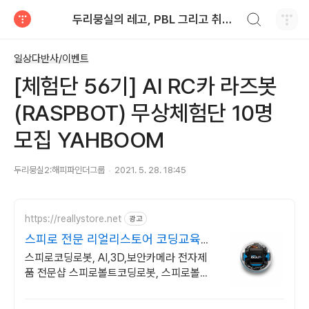
검색하기
두리뭉실의 레고, PBL 그리고 취미 개발
티스토리
일상다반사/이벤트
[체험단 56기] AI RC카 라즈봇
(RASPBOT) 무상체험단 10명
모집 YAHBOOM
두리뭉실2:해피파인더그룹
2021. 5. 28. 18:45
https://reallystore.net
광고
스피로 전문 리얼리스토어 코딩교육을
쉽고 재밌게
스피로코딩로봇, AI,3D,보안카메라 전자제
품 전문샵 스피로볼트코딩로봇, 스피로볼트
파워팩, 스피로미니등 스피로 전문몰