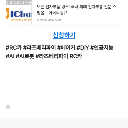
모든 전자부품 뱅크! 국내 최대 전자부품 전문 쇼
핑몰 - 아이씨뱅큐
www.icbanq.com
신청하기
#RC카 #라즈베리파이 #메이커 #DIY #인공지능
#AI #AI로봇 #라즈베리파이 RC카
(새창열림)
로그 정보