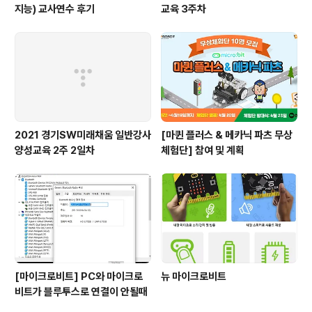
지능) 교사연수 후기
교육 3주차
2021 경기SW미래채움 일반강사
[마퀸 플러스 & 메카닉 파츠 무상
양성교육 2주 2일차
체험단] 참여 및 계획
[마이크로비트] PC와 마이크로
뉴 마이크로비트
비트가 블루투스로 연결이 안될때